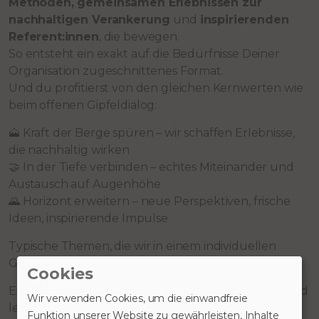
Methoden, gemeinsamen Erlebnissen zur
nachhaltigen Verankerung
und
inspirierenden
Referent:innen
, die bewegen.
So entsteht ein exakt auf die Bedürfnisse Deiner
Organisation zugeschnittenes Format.
Und du profitierst von den gleichen Kernwerten wie
beim offenen Gipfeldialog:
🗻 Kraft der Berge spüren – wir schaffen Erlebnisse,
die nachhaltig wirken
🤝 In der Tiefe verbinden – echtes Miteinander und
Austausch auf Augenhöhe
🌄 Horizont erweitern – neue Perspektiven, frische
Ideen, inspirierende Impulse
Typische Themen, die wir in einem individuellen
Gipfeldialog erfolgreich bearbeiten:
Cookies
Ein Growth Mindset im Unternehmen etablieren und
Wir verwenden Cookies, um die einwandfreie
leben
Funktion unserer Website zu gewährleisten, Inhalte