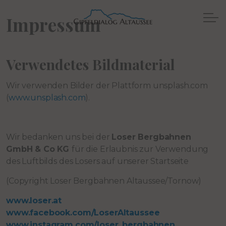
Impressum
Verwendetes Bildmaterial
Wir verwenden Bilder der Plattform unsplash.com
(
www.unsplash.com
).
Wir bedanken uns bei der
Loser Bergbahnen
GmbH & Co KG
für die Erlaubnis zur Verwendung
des Luftbilds des Losers auf unserer Startseite
(Copyright Loser Bergbahnen Altaussee/Tornow)
www.loser.at
www.facebook.com/LoserAltaussee
www.instagram.com/loser_bergbahnen