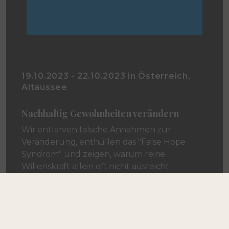
19.10.2023 - 22.10.2023 in Österreich,
Altaussee
Nachhaltig Gewohnheiten verändern
Wir entlarven falsche Annahmen zur
Veränderung, enthüllen das "False Hope
Syndrom" und zeigen, warum reine
Willenskraft allein oft nicht ausreicht.
Sie erleben, wie Selbstsabotage funktioniert
und wie man nachhaltige
Verhaltensänderungen erreichen kann.